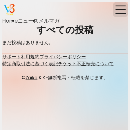
Home
ニュース
メルマガ
すべての投稿
まだ投稿はありません。
サポート
利用規約
プライバシーポリシー
特定商取引法に基づく表記
チケット不正転売について
©
Zaiko
K.K.
•
無断複写・転載を禁じます。